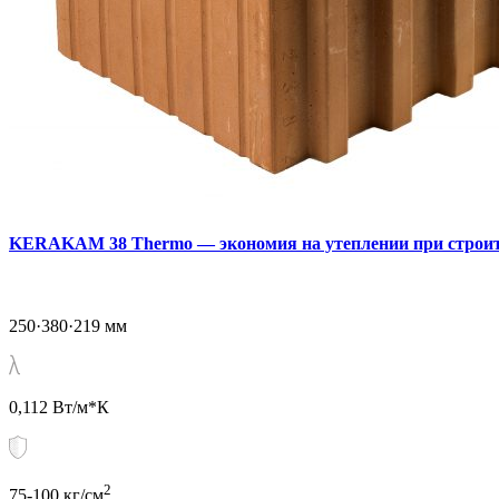
KERAKAM 38 Тhermo — экономия на утеплении при строит
250·380·219 мм
0,112 Вт/м*К
2
75-100 кг/см