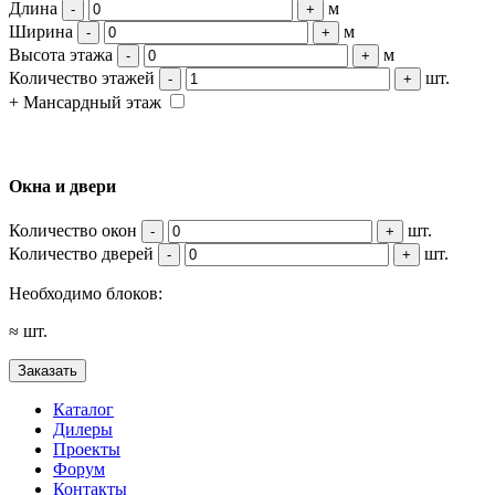
Длина
м
-
+
Ширина
м
-
+
Высота этажа
м
-
+
Количество этажей
шт.
-
+
+ Мансардный этаж
Окна и двери
Количество окон
шт.
-
+
Количество дверей
шт.
-
+
Необходимо блоков:
≈
шт.
Заказать
Каталог
Дилеры
Проекты
Форум
Контакты