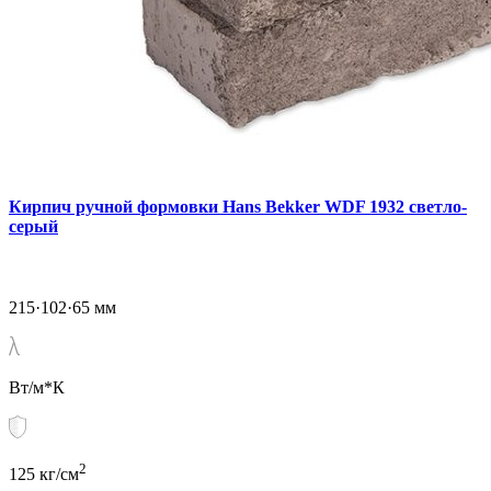
Кирпич ручной формовки Hans Bekker WDF 1932 светло-
серый
215·102·65 мм
Вт/м*К
2
125 кг/см