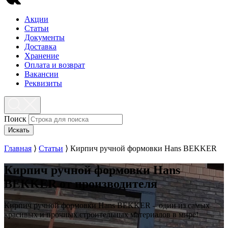
Акции
Статьи
Документы
Доставка
Хранение
Оплата и возврат
Вакансии
Реквизиты
Поиск
Искать
Главная
⟩
Статьи
⟩
Кирпич ручной формовки Hans BEKKER
Кирпич ручной формовки Hans
BEKKER от производителя
Кирпич ручной формовки Hans BEKKER – один из самых
красивых и прочных строительных материалов в мире!