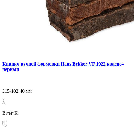
Кирпич ручной формовки Hans Bekker VF 1922 красно–
черный
215·102·40 мм
Вт/м*К