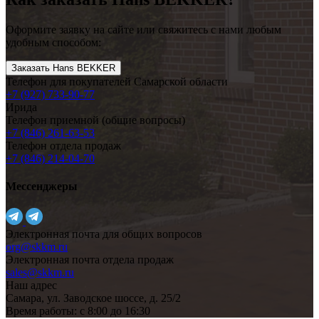
Оформите заявку на сайте или свяжитесь с нами любым
удобным способом:
Заказать Hans BEKKER
Телефон для покупателей Самарской области
+7 (927) 733-90-77
Ирида
Телефон приемной (общие вопросы)
+7 (846) 261-63-53
Телефон отдела продаж
+7 (846) 214-04-70
Мессенджеры
Электронная почта для общих вопросов
org@skkm.ru
Электронная почта отдела продаж
sales@skkm.ru
Наш адрес
Самара, ул. Заводское шоссе, д. 25/2
Время работы: с 8:00 до 16:30