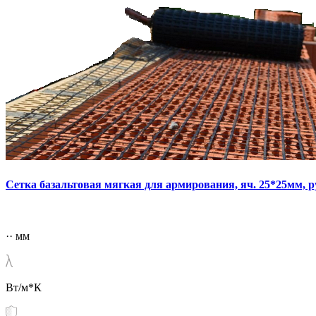
Сетка базальтовая мягкая для армирования, яч. 25*25мм, р
·· мм
Вт/м*К