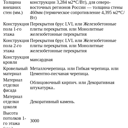
Толщина
конструкции 3,284 м2*С/Вт), для северо-
внешних
восточных регионов России — толщина стены
стен (мм.)
460мм (термическое сопротивление 4,395 м2*С/
Вт)
Конструкция
Перекрытия брус LVL или Железобетонные
пола 1-го
плиты перекрытия. или Монолитные
этажа
железобетонные перекрытия
Конструкция
Перекрытия брус LVL или Железобетонные
пола 2-го
плиты перекрытия. или Монолитные
этажа
железобетонные перекрытия
Конструкция
мансардная
кровли
Кровельный
Металлочерепица. или Гибкая черепица. или
материал
Цементно-песчаная черепица.
Материал
Облицовочный кирпич. или Декоративная
отделки
штукатурка..
фасада
Материал
отделки
Декоративный камень.
цоколя
Высота
потолков 1-
3000
го этажа