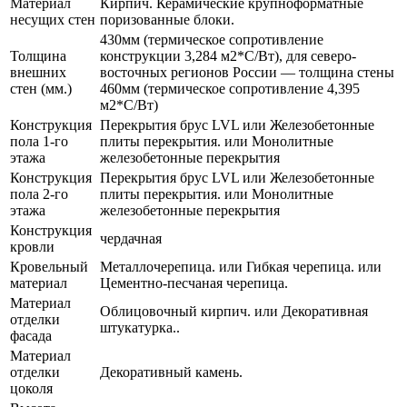
Материал
Кирпич. Керамические крупноформатные
несущих стен
поризованные блоки.
430мм (термическое сопротивление
Толщина
конструкции 3,284 м2*С/Вт), для северо-
внешних
восточных регионов России — толщина стены
стен (мм.)
460мм (термическое сопротивление 4,395
м2*С/Вт)
Конструкция
Перекрытия брус LVL или Железобетонные
пола 1-го
плиты перекрытия. или Монолитные
этажа
железобетонные перекрытия
Конструкция
Перекрытия брус LVL или Железобетонные
пола 2-го
плиты перекрытия. или Монолитные
этажа
железобетонные перекрытия
Конструкция
чердачная
кровли
Кровельный
Металлочерепица. или Гибкая черепица. или
материал
Цементно-песчаная черепица.
Материал
Облицовочный кирпич. или Декоративная
отделки
штукатурка..
фасада
Материал
отделки
Декоративный камень.
цоколя