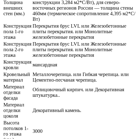
Толщина
конструкции 3,284 м2*С/Вт), для северо-
внешних
восточных регионов России — толщина стены
стен (мм.)
460мм (термическое сопротивление 4,395 м2*С/
Вт)
Конструкция
Перекрытия брус LVL или Железобетонные
пола 1-го
плиты перекрытия. или Монолитные
этажа
железобетонные перекрытия
Конструкция
Перекрытия брус LVL или Железобетонные
пола 2-го
плиты перекрытия. или Монолитные
этажа
железобетонные перекрытия
Конструкция
мансардная
кровли
Кровельный
Металлочерепица. или Гибкая черепица. или
материал
Цементно-песчаная черепица.
Материал
Облицовочный кирпич. или Декоративная
отделки
штукатурка..
фасада
Материал
отделки
Декоративный камень.
цоколя
Высота
потолков 1-
3000
го этажа