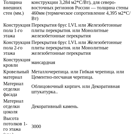
Толщина
конструкции 3,284 м2*С/Вт), для северо-
внешних
восточных регионов России — толщина стены
стен (мм.)
460мм (термическое сопротивление 4,395 м2*С/
Вт)
Конструкция
Перекрытия брус LVL или Железобетонные
пола 1-го
плиты перекрытия. или Монолитные
этажа
железобетонные перекрытия
Конструкция
Перекрытия брус LVL или Железобетонные
пола 2-го
плиты перекрытия. или Монолитные
этажа
железобетонные перекрытия
Конструкция
мансардная
кровли
Кровельный
Металлочерепица. или Гибкая черепица. или
материал
Цементно-песчаная черепица.
Материал
Облицовочный кирпич. или Декоративная
отделки
штукатурка..
фасада
Материал
отделки
Декоративный камень.
цоколя
Высота
потолков 1-
3000
го этажа