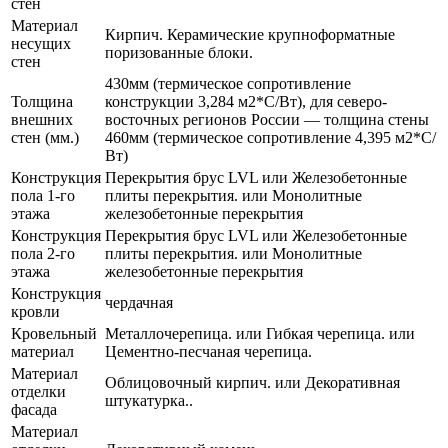
стен
Материал
Кирпич. Керамические крупноформатные
несущих
поризованные блоки.
стен
430мм (термическое сопротивление
Толщина
конструкции 3,284 м2*С/Вт), для северо-
внешних
восточных регионов России — толщина стены
стен (мм.)
460мм (термическое сопротивление 4,395 м2*С/
Вт)
Конструкция
Перекрытия брус LVL или Железобетонные
пола 1-го
плиты перекрытия. или Монолитные
этажа
железобетонные перекрытия
Конструкция
Перекрытия брус LVL или Железобетонные
пола 2-го
плиты перекрытия. или Монолитные
этажа
железобетонные перекрытия
Конструкция
чердачная
кровли
Кровельный
Металлочерепица. или Гибкая черепица. или
материал
Цементно-песчаная черепица.
Материал
Облицовочный кирпич. или Декоративная
отделки
штукатурка..
фасада
Материал