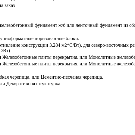
а заказ
лезобетонный фундамент ж/б или ленточный фундамент из сбо
рупноформатные поризованные блоки.
отивление конструкции 3,284 м2*С/Вт), для северо-восточных 
С/Вт)
и Железобетонные плиты перекрытия. или Монолитные железоб
и Железобетонные плиты перекрытия. или Монолитные железоб
бкая черепица. или Цементно-песчаная черепица.
и Декоративная штукатурка..