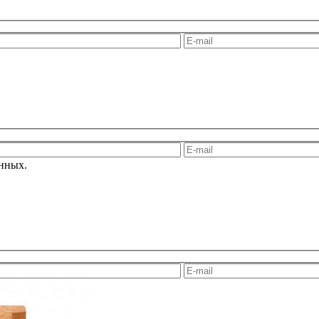
анных.