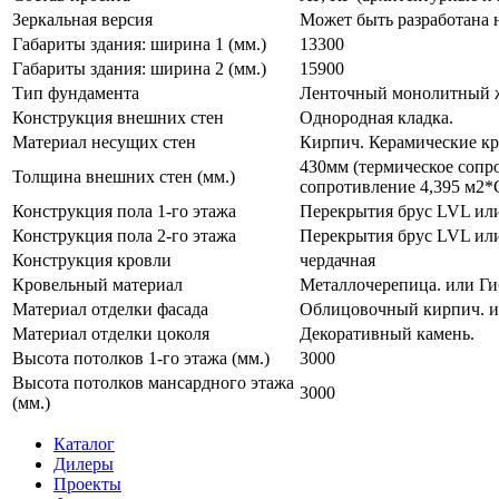
Зеркальная версия
Может быть разработана н
Габариты здания: ширина 1 (мм.)
13300
Габариты здания: ширина 2 (мм.)
15900
Тип фундамента
Ленточный монолитный же
Конструкция внешних стен
Однородная кладка.
Материал несущих стен
Кирпич. Керамические к
430мм (термическое сопр
Толщина внешних стен (мм.)
сопротивление 4,395 м2*
Конструкция пола 1-го этажа
Перекрытия брус LVL ил
Конструкция пола 2-го этажа
Перекрытия брус LVL ил
Конструкция кровли
чердачная
Кровельный материал
Металлочерепица. или Ги
Материал отделки фасада
Облицовочный кирпич. ил
Материал отделки цоколя
Декоративный камень.
Высота потолков 1-го этажа (мм.)
3000
Высота потолков мансардного этажа
3000
(мм.)
Каталог
Дилеры
Проекты