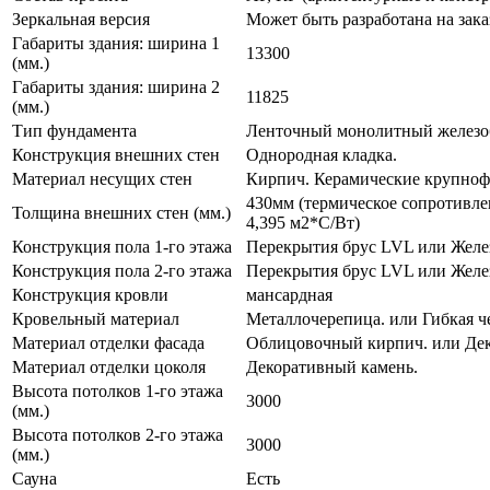
Зеркальная версия
Может быть разработана на зака
Габариты здания: ширина 1
13300
(мм.)
Габариты здания: ширина 2
11825
(мм.)
Тип фундамента
Ленточный монолитный железоб
Конструкция внешних стен
Однородная кладка.
Материал несущих стен
Кирпич. Керамические крупноф
430мм (термическое сопротивле
Толщина внешних стен (мм.)
4,395 м2*С/Вт)
Конструкция пола 1-го этажа
Перекрытия брус LVL или Желе
Конструкция пола 2-го этажа
Перекрытия брус LVL или Желе
Конструкция кровли
мансардная
Кровельный материал
Металлочерепица. или Гибкая ч
Материал отделки фасада
Облицовочный кирпич. или Дек
Материал отделки цоколя
Декоративный камень.
Высота потолков 1-го этажа
3000
(мм.)
Высота потолков 2-го этажа
3000
(мм.)
Сауна
Есть