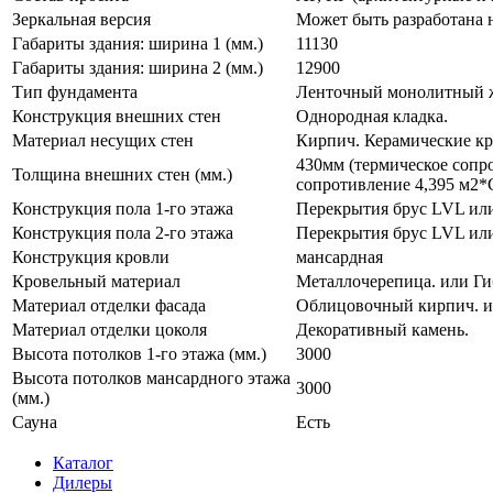
Зеркальная версия
Может быть разработана н
Габариты здания: ширина 1 (мм.)
11130
Габариты здания: ширина 2 (мм.)
12900
Тип фундамента
Ленточный монолитный ж
Конструкция внешних стен
Однородная кладка.
Материал несущих стен
Кирпич. Керамические к
430мм (термическое сопр
Толщина внешних стен (мм.)
сопротивление 4,395 м2*
Конструкция пола 1-го этажа
Перекрытия брус LVL ил
Конструкция пола 2-го этажа
Перекрытия брус LVL ил
Конструкция кровли
мансардная
Кровельный материал
Металлочерепица. или Ги
Материал отделки фасада
Облицовочный кирпич. ил
Материал отделки цоколя
Декоративный камень.
Высота потолков 1-го этажа (мм.)
3000
Высота потолков мансардного этажа
3000
(мм.)
Сауна
Есть
Каталог
Дилеры