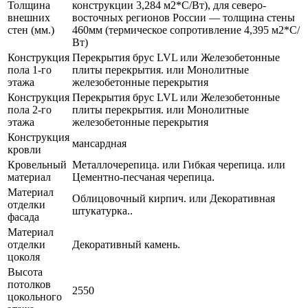
Толщина
конструкции 3,284 м2*С/Вт), для северо-
внешних
восточных регионов России — толщина стены
стен (мм.)
460мм (термическое сопротивление 4,395 м2*С/
Вт)
Конструкция
Перекрытия брус LVL или Железобетонные
пола 1-го
плиты перекрытия. или Монолитные
этажа
железобетонные перекрытия
Конструкция
Перекрытия брус LVL или Железобетонные
пола 2-го
плиты перекрытия. или Монолитные
этажа
железобетонные перекрытия
Конструкция
мансардная
кровли
Кровельный
Металлочерепица. или Гибкая черепица. или
материал
Цементно-песчаная черепица.
Материал
Облицовочный кирпич. или Декоративная
отделки
штукатурка..
фасада
Материал
отделки
Декоративный камень.
цоколя
Высота
потолков
2550
цокольного