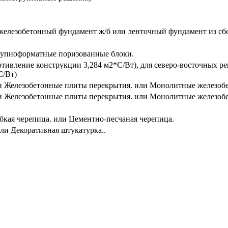
елезобетонный фундамент ж/б или ленточный фундамент из сбо
рупноформатные поризованные блоки.
отивление конструкции 3,284 м2*С/Вт), для северо-восточных 
С/Вт)
и Железобетонные плиты перекрытия. или Монолитные железоб
и Железобетонные плиты перекрытия. или Монолитные железоб
бкая черепица. или Цементно-песчаная черепица.
и Декоративная штукатурка..