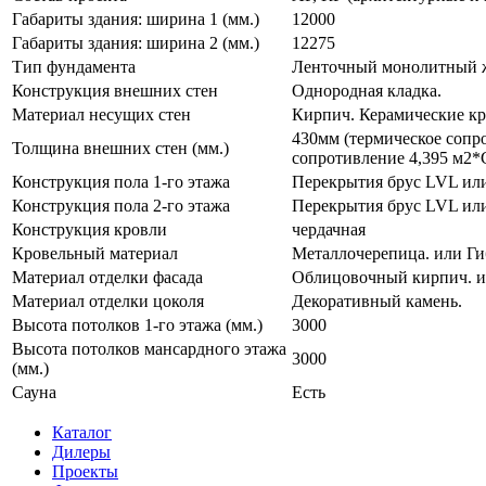
Габариты здания: ширина 1 (мм.)
12000
Габариты здания: ширина 2 (мм.)
12275
Тип фундамента
Ленточный монолитный ж
Конструкция внешних стен
Однородная кладка.
Материал несущих стен
Кирпич. Керамические к
430мм (термическое сопр
Толщина внешних стен (мм.)
сопротивление 4,395 м2*
Конструкция пола 1-го этажа
Перекрытия брус LVL ил
Конструкция пола 2-го этажа
Перекрытия брус LVL ил
Конструкция кровли
чердачная
Кровельный материал
Металлочерепица. или Ги
Материал отделки фасада
Облицовочный кирпич. ил
Материал отделки цоколя
Декоративный камень.
Высота потолков 1-го этажа (мм.)
3000
Высота потолков мансардного этажа
3000
(мм.)
Сауна
Есть
Каталог
Дилеры
Проекты