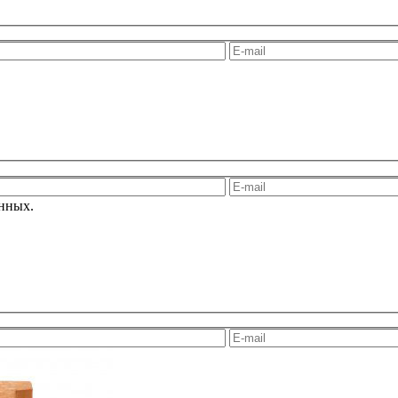
анных.