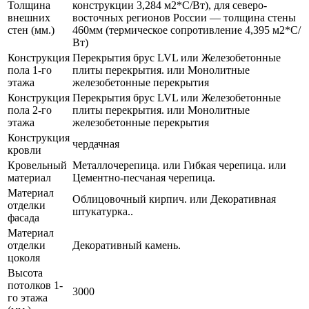
Толщина
конструкции 3,284 м2*С/Вт), для северо-
внешних
восточных регионов России — толщина стены
стен (мм.)
460мм (термическое сопротивление 4,395 м2*С/
Вт)
Конструкция
Перекрытия брус LVL или Железобетонные
пола 1-го
плиты перекрытия. или Монолитные
этажа
железобетонные перекрытия
Конструкция
Перекрытия брус LVL или Железобетонные
пола 2-го
плиты перекрытия. или Монолитные
этажа
железобетонные перекрытия
Конструкция
чердачная
кровли
Кровельный
Металлочерепица. или Гибкая черепица. или
материал
Цементно-песчаная черепица.
Материал
Облицовочный кирпич. или Декоративная
отделки
штукатурка..
фасада
Материал
отделки
Декоративный камень.
цоколя
Высота
потолков 1-
3000
го этажа