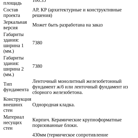
106.35
площадь
Состав
АР, КР (архитектурные и конструктивные
проекта
решения)
Зеркальная
Может быть разработана на заказ
версия
Габариты
здания:
7380
ширина 1
(мм.)
Габариты
здания:
7380
ширина 2
(мм.)
Ленточный монолитный железобетонный
Тип
фундамент ж/б или ленточный фундамент из
фундамента
сборного железобетона.
Конструкция
внешних
Однородная кладка.
стен
Материал
Кирпич. Керамические крупноформатные
несущих
поризованные блоки.
стен
430мм (термическое сопротивление