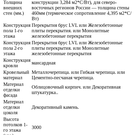
Толщина
конструкции 3,284 м2*С/Вт), для северо-
внешних
восточных регионов России — толщина стены
стен (мм.)
460мм (термическое сопротивление 4,395 м2*С/
Вт)
Конструкция
Перекрытия брус LVL или Железобетонные
пола 1-го
плиты перекрытия. или Монолитные
этажа
железобетонные перекрытия
Конструкция
Перекрытия брус LVL или Железобетонные
пола 2-го
плиты перекрытия. или Монолитные
этажа
железобетонные перекрытия
Конструкция
мансардная
кровли
Кровельный
Металлочерепица. или Гибкая черепица. или
материал
Цементно-песчаная черепица.
Материал
Облицовочный кирпич. или Декоративная
отделки
штукатурка..
фасада
Материал
отделки
Декоративный камень.
цоколя
Высота
потолков 1-
3000
го этажа