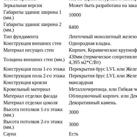
Зеркальная версия
Может быть разработана на зака
Габариты здания: ширина 1
10000
(мм.)
Габариты здания: ширина 2
8400
(мм.)
Тип фундамента
Ленточный монолитный железоб
Конструкция внешних стен
Однородная кладка.
Материал несущих стен
Кирпич. Керамические крупноф
430мм (термическое сопротивле
Толщина внешних стен (мм.)
4,395 м2*С/Вт)
Конструкция пола 1-го этажа
Перекрытия брус LVL или Желе
Конструкция пола 2-го этажа
Перекрытия брус LVL или Желе
Конструкция кровли
мансардная
Кровельный материал
Металлочерепица. или Гибкая ч
Материал отделки фасада
Облицовочный кирпич. или Дек
Материал отделки цоколя
Декоративный камень.
Высота потолков 1-го этажа
3000
(мм.)
Высота потолков 2-го этажа
3000
(мм.)
Сауна
Есть