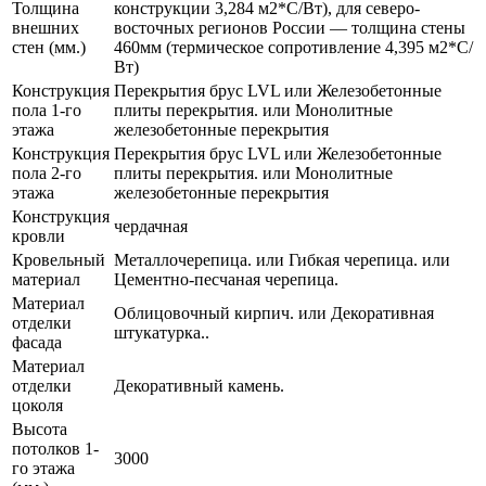
Толщина
конструкции 3,284 м2*С/Вт), для северо-
внешних
восточных регионов России — толщина стены
стен (мм.)
460мм (термическое сопротивление 4,395 м2*С/
Вт)
Конструкция
Перекрытия брус LVL или Железобетонные
пола 1-го
плиты перекрытия. или Монолитные
этажа
железобетонные перекрытия
Конструкция
Перекрытия брус LVL или Железобетонные
пола 2-го
плиты перекрытия. или Монолитные
этажа
железобетонные перекрытия
Конструкция
чердачная
кровли
Кровельный
Металлочерепица. или Гибкая черепица. или
материал
Цементно-песчаная черепица.
Материал
Облицовочный кирпич. или Декоративная
отделки
штукатурка..
фасада
Материал
отделки
Декоративный камень.
цоколя
Высота
потолков 1-
3000
го этажа