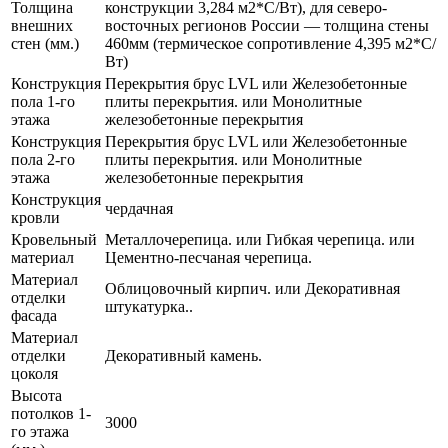
Толщина
конструкции 3,284 м2*С/Вт), для северо-
внешних
восточных регионов России — толщина стены
стен (мм.)
460мм (термическое сопротивление 4,395 м2*С/
Вт)
Конструкция
Перекрытия брус LVL или Железобетонные
пола 1-го
плиты перекрытия. или Монолитные
этажа
железобетонные перекрытия
Конструкция
Перекрытия брус LVL или Железобетонные
пола 2-го
плиты перекрытия. или Монолитные
этажа
железобетонные перекрытия
Конструкция
чердачная
кровли
Кровельный
Металлочерепица. или Гибкая черепица. или
материал
Цементно-песчаная черепица.
Материал
Облицовочный кирпич. или Декоративная
отделки
штукатурка..
фасада
Материал
отделки
Декоративный камень.
цоколя
Высота
потолков 1-
3000
го этажа