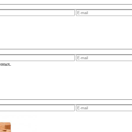
анных.