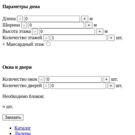
Параметры дома
Длина
м
-
+
Ширина
м
-
+
Высота этажа
м
-
+
Количество этажей
шт.
-
+
+ Мансардный этаж
Окна и двери
Количество окон
шт.
-
+
Количество дверей
шт.
-
+
Необходимо блоков:
≈
шт.
Заказать
Каталог
Дилеры