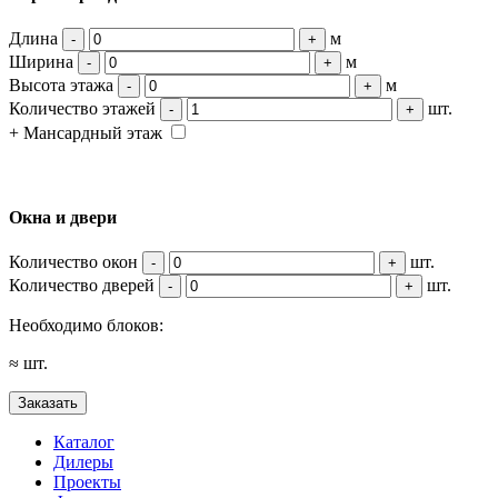
Длина
м
-
+
Ширина
м
-
+
Высота этажа
м
-
+
Количество этажей
шт.
-
+
+ Мансардный этаж
Окна и двери
Количество окон
шт.
-
+
Количество дверей
шт.
-
+
Необходимо блоков:
≈
шт.
Заказать
Каталог
Дилеры
Проекты